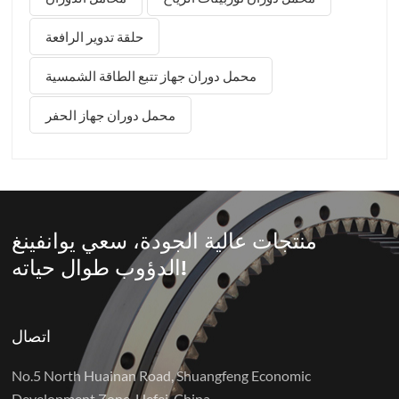
التي ستعمل فيها الآلة، مثل توربينات الرياح أو الرافعات
الثقيلة. 50 مليون: خيار عالي الأداء لمعظم الآلات الصناعية
حلقة تدوير الرافعة
العامة.42CrMo: فولاذ سبيكي أكثر صلابة للأحمال الثقيلة
والبيئات عالية التأثير. التشكيل والتشغيل الخشن تبدأ العملية
محمل دوران جهاز تتبع الطاقة الشمسية
بالتشكيل الحراري العالي لصنع الخاتم. ثم تقوم معداتنا المصنعة
محمل دوران جهاز الحفر
باستخدام الحاسوب (CNC) بعملية تشكيل أولية لإزالة المعدن
الزائد وتحديد الأبعاد الأساسية. تبدأ الدقة من ه...
منتجات عالية الجودة، سعي يوانفينغ
الدؤوب طوال حياته!
اتصال
No.5 North Huainan Road, Shuangfeng Economic
Development Zone, Hefei, China