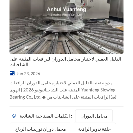
الدليل العملي لاختيار محامل الدوران للرافعات المثبتة على
الشاحنات
Jun 23, 2026
مدونة تقنيةالدليل العملي لاختيار محامل الدوران للرافعات
المثبتة على الشاحناتيونيو 2026 | انهوى Yuanfeng Slewing
Bearing Co., Ltd. ◆ تُعدّ الرافعات المثبتة على الشاحنات من
أكثر التطبيقات شيوعًا لمحامل الدوران. وتتميز ظروف تشغيلها
بخصائص فريدة: أحمال ثقيلة متقطعة، وقوة سحب جانبية من
محامل الدوران
الكلمات المفتاحية الشائعة :
ذراع الرافعة، وبيئات خارجية مليئة بالغبار والرطوبة، ودوران
مفاجئ بعد فترات طويلة من التوقف. وتؤدي عواقب الاختيار غير
حلقة تدوير الرافعة
محمل دوران توربينات الرياح
المناسب - مثل تآكل مسارات المحامل، وتلف التروس، وتوقف