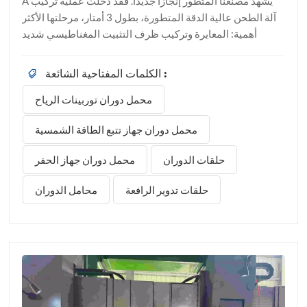
A يشهد مصنعنا المتطور إنجازًا جديدًا. فقد دخلت عملية تركيب
آلة الطحن عالية الدقة المتطورة، بطول 3 أمتار، مرحلتها الأكثر
أهمية: المعايرة وتركيب ظرف التثبيت المغناطيسي شديد
التحمل. تمثل هذه الآلة استثمارًا تقنيًا هامًا يهدف إلى رفع قدراتنا
الإنتاجية لمحامل الدوران عالية الدقة واسعة النطاق. وإدراكًا
الكلمات المفتاحية الشائعة :
لأهميتها الاستراتيجية لجودة منتجاتنا، يحرص رئيس مجلس
محمل دوران توربينات الرياح
الإدارة على التواجد الدائم في ورشة العمل، مُتابعًا بنفسه
المؤشرات الفنية. وتؤكد عمليات التفتيش الميدانية المتكررة
محمل دوران جهاز تتبع الطاقة الشمسية
التي يقوم بها التزام مؤسستنا المطلق، من أعلى الهرم الإداري
إلى أسفله، بمراقبة الجودة بدقة متناهية.بينما قد يسارع
حلقات الدوران
محمل دوران جهاز الحفر
الكثيرون في هذا المجال إلى تجميع الهيكل الخارجي وتشغيل
الآلة، ثم البدء فوراً في السعي وراء حجم الطلبات، فإن فلسفتنا
حلقات تدوير الرافعة
محامل الدوران
الهندسية تتطلب نهجاً مختلفاً تماماً. على مدى الأيام القليلة
الماضية، ركز فريقنا التقني بشكل كامل على مهمة...