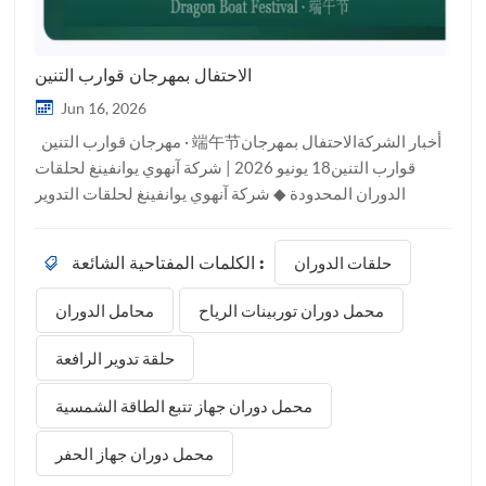
الاحتفال بمهرجان قوارب التنين
Jun 16, 2026
مهرجان قوارب التنين · 端午节أخبار الشركةالاحتفال بمهرجان
قوارب التنين18 يونيو 2026 | شركة آنهوي يوانفينغ لحلقات
الدوران المحدودة ◆ شركة آنهوي يوانفينغ لحلقات التدوير
المحدودة نتقدم بأحر التهاني إلى عملائنا وشركائنا وموظفينا
الكرام في جميع أنحاء العالم بمناسبة احتفالنا بمهرجان قوارب
حلقات الدوران
الكلمات المفتاحية الشائعة :
التنين - أحد أكثر الأعياد التقليدية المحبوبة في الصين.حول
مهرجان قوارب التنينمهرجان قوارب التنين، المعروف أيضاً باسم
محمل دوران توربينات الرياح
محامل الدوران
مهرجان دوانوو (端午节)يُصادف هذا اليوم الخامس من الشهر
الخامس من التقويم القمري الصيني التقليدي، والذي يوافق
حلقة تدوير الرافعة
عادةً شهر يونيو في التقويم الميلادي. وفي عام 2026، تم
الاحتفال به في 19 يونيو.يُعدّ هذا المهرجان، الذي يمتد تاريخه
محمل دوران جهاز تتبع الطاقة الشمسية
لأكثر من ألفي عام، أحد أهم أربعة مهرجانات تقليدية في الصين،
محمل دوران جهاز الحفر
إلى جانب عيد الربيع (رأس السنة الصينية)، ومهرجان تشينغمينغ،
ومهرجان منتصف الخريف. وقد أُدرج على القائ...