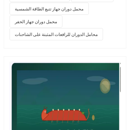
العمل لإجراء الإصلاحات - إلى تكاليف باهظة من حيث الوقت
محمل دوران جهاز تتبع الطاقة الشمسية
والمال لمشغلي الرافعات.شركتنا متخصص في التصنيع محامل
الدوران لـ TMCs تتراوح سعتها من 3 أطنان إلى 200 طن. فيما
محمل دوران جهاز الحفر
يلي إطار الاختيار العملي الذي نستخدمه عند العمل مع عملاء
محامل الدوران للرافعات المثبتة على الشاحنات
تصنيع المعدات الأصلية. 1. تحديد نطاق الحمل الفعلييختار العديد
من المشترين المحامل بناءً على طول ذراع الرافعة فقط، وهذا
غير كا...