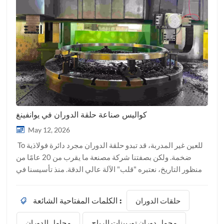
كواليس صناعة حلقة الدوران في يوانفينغ
May 12, 2026
To للعين غير المدربة، قد تبدو حلقة الدوران مجرد دائرة فولاذية
ضخمة. ولكن بصفتنا شركة مصنعة ما يقرب من 20 عامًا من
منظور التاريخ، نعتبره "قلب" الآلة عالي الدقة. منذ تأسيسنا في
2007لقد دأبنا على إتقان حرفتنا. واليوم، نفتح أبواب مصنعنا في
خفي لنعرض لكم رحلة حلقة الدوران من الفولاذ الخام إلى
حلقات الدوران
الكلمات المفتاحية الشائعة :
الشحن العالمي. اختيار المواد: أساس القوة يبدأ كل مشروع
باختيار الفولاذ المناسب. نختار المواد بناءً على البيئة المحددة
محمل دوران توربينات الرياح
محامل الدوران