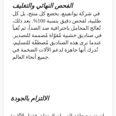
الفحص النهائي والتغليف
في شركة يوانفينغ، يخضع كل منتج، بل كل
طلبية، لفحص دقيق بنسبة 100%. بعد ذلك،
تُعالج المحامل باحترافية ضد الصدأ، ثم تُعبأ
في صناديق خشبية مُقوّاة مُصممة للتصدير.
عندما نرى هذه الصناديق مُصطفّة للتسليم،
نُدرك أنها جاهزة لدعم الآلات الضخمة في
جميع أنحاء العالم.
الالتزام بالجودة
إن تصنيع حلقة الدوران لا يتعلق فقط بالآلات؛