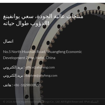
منتجات عالية الجودة، سعي يوانفينغ
الدؤوب طوال حياته!
اتصال
No.5 North Huainan Road, Shuangfeng Economic
Development Zone, Hefei, China
بريد إلكتروني :
office@ahyfeng.com
بريد إلكتروني :
daphne@ahyfeng.com
هاتف :
+86 -18298009271
© 2026 Anhui Yuanfeng Slewing Rings Co., Ltd. All Right Reserved. IPv6 الشبكة