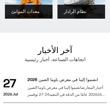
نظام الرادار
معدات الموانئ
آخر الأخبار
اتجاهات الصناعة، أخبار رئيسية
انضموا إلينا في معرض باوما الصين 2026
27
أخبار المعارضانضموا إلينا في معرض باوما الصين
2026.Jul
202626 عامًا من الدقة في التنفيذ24-27 نوفمبر
2026 | الجناح N6.735بدأ العد التنازلي! يسعدنا أن
نعلن أن شركة آنهوي يوانفينغ لحلقات التدوير