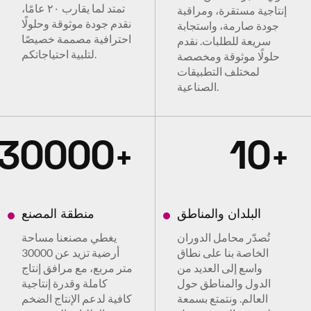
تمتد لما يقارب ٢٠ عامًا،
إنتاجية مستقرة، ومراقبة
نقدم جودة موثوقة وحلولًا
جودة صارمة، واستجابة
احترافية مصممة خصيصًا
سريعة للطلبات. نقدم
لتلبية احتياجاتكم.
حلولًا موثوقة ومخصصة
لمختلف التطبيقات
الصناعية.
30000
10
+
+
البلدان والمناطق
منطقة المصنع
تُصدّر محامل الدوران
يغطي مصنعنا مساحة
الخاصة بنا على نطاق
أرضية تزيد عن 30000
واسع إلى العديد من
متر مربع، مع مرافق إنتاج
الدول والمناطق حول
كاملة وقدرة إنتاجية
العالم. ونتمتع بسمعة
كافية لدعم الإنتاج الضخم