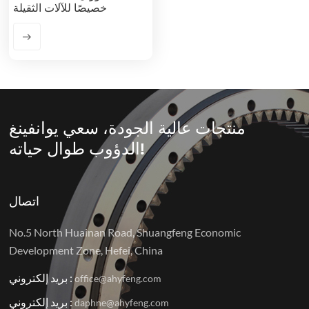
خصيصًا للآلات الثقيلة
منتجات عالية الجودة، سعي يوانفينغ
الدؤوب طوال حياته!
اتصال
No.5 North Huainan Road, Shuangfeng Economic
Development Zone, Hefei, China
بريد إلكتروني :
office@ahyfeng.com
بريد إلكتروني :
daphne@ahyfeng.com