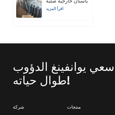
بأسنان خارجية صلبة
اقرأ المزيد
سعي يوانفينغ الدؤوب
طوال حياته!
منتجات
شركة