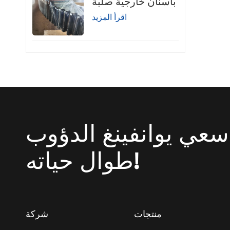
بأسنان خارجية صلبة
اقرأ المزيد
سعي يوانفينغ الدؤوب
طوال حياته!
منتجات
شركة