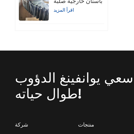
بأسنان خارجية صلبة
اقرأ المزيد
سعي يوانفينغ الدؤوب
طوال حياته!
منتجات
شركة