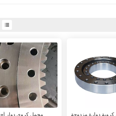
كروية دوارة مزدوجة
محمل كروي دوار أح