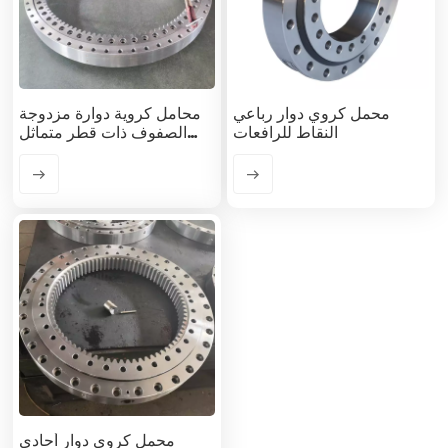
محمل كروي دوار رباعي
محامل كروية دوارة مزدوجة
النقاط للرافعات
الصفوف ذات قطر متماثل
لرافعة الشاحنة
محمل كروي دوار أحادي