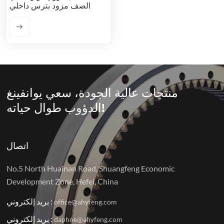
الصف مزود بترس داخلي
منتجات عالية الجودة، سعي يوانفينغ
الدؤوب طوال حياته!
اتصال
No.5 North Huainan Road, Shuangfeng Economic
Development Zone, Hefei, China
بريد إلكتروني :
office@ahyfeng.com
بريد إلكتروني :
daphne@ahyfeng.com